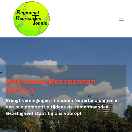
D
o
o
r
g
a
a
n
n
a
R
egionaal
R
ecreanten
a
T
ennis
r
a
Brengt verenigingen in midden Nederland samen in
r
een mix competitie tijdens de zomermaanden.
Gezelligheid staat bij ons voorop!
t
i
k