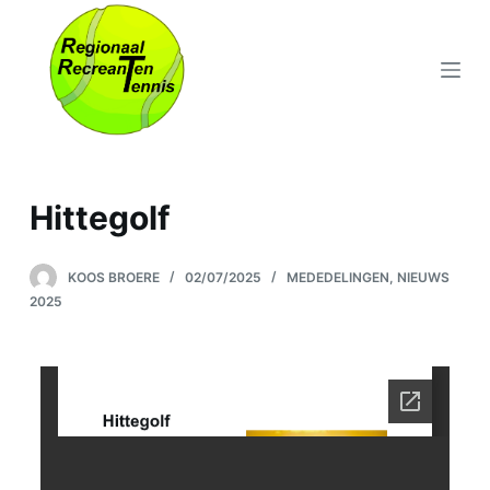
D
o
o
r
g
a
a
Hittegolf
n
n
KOOS BROERE
02/07/2025
MEDEDELINGEN
,
NIEUWS
a
2025
a
r
a
r
t
i
k